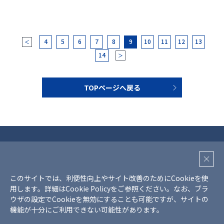
4
5
6
7
8
9
10
11
12
13
＜
14
＞
TOPページへ戻る
プライバシーポリシー
クッキーポリシー
このサイトでは、利便性向上やサイト改善のためにCookieを使
SNS利用ガイドライン
用します。詳細は
Cookie Policy
をご参照ください。
なお、ブラ
サイトマップ
ウザの設定でCookieを無効にすることも可能ですが、サイトの
機能が十分にご利用できない可能性があります。
Copyright © Mr Max Holdings., all rights reserved.