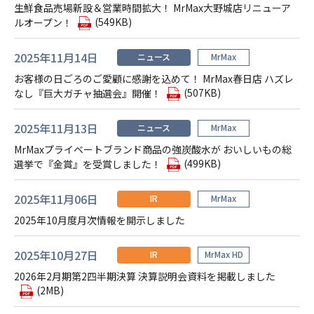
生鮮食品売場新設＆営業時間拡大！ MrMax大野城店リニューア
(549KB)
ルオープン！
2025年11月14日
ニュース
MrMax
お客様の日ごろのご愛顧に感謝を込めて！ MrMax春日店 ハズレ
(507KB)
なし『巨大ガチャ抽選会』開催！
2025年11月13日
ニュース
MrMax
MrMaxプライベートブランド商品の強炭酸水が おいしいもの総
(499KB)
選挙で『金賞』を受賞しました！
2025年11月06日
IR
MrMax
2025年10月度月次情報を開示しました
2025年10月27日
IR
MrMax HD
2026年2月期第2四半期決算 決算説明会資料を掲載しました
(2MB)