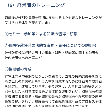
（6）経営陣のトレーニング
取締役が役割や責務を適切に果たせるよう必要なトレーニングが
受けられる体制を整えています。
①セミナー参加等による知識の習得・研鑽
②取締役就任時の法的な責務・責任についての説明会
社外取締役就任時の当社の事業・財務・組織等に関する説明会、
社内会議体への出席など
③後継者の育成
経営理念や中長期のビジョンを踏まえ、当社の持続的成長を支え
る次世代の経営執行を担う人材を育成するために後継者育成計画
を策定し、運用しています。その運営は、人事担当役員等をメン
バーとした人材育成委員会が具体的な運用を行い、取締役会の諮
問機関である指名・報酬諮問委員会が取締役会へ経営幹部の選解
任案の提示を行い、取締役会にて後継者育成計画のプロセス全体
が適切に機能しているかを監督する体制を整えています。