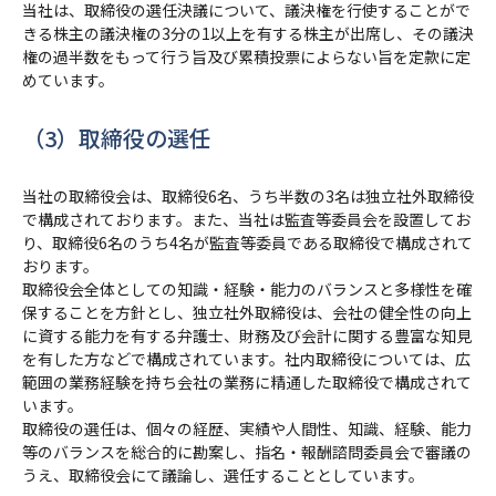
当社は、取締役の選任決議について、議決権を行使することがで
きる株主の議決権の3分の1以上を有する株主が出席し、その議決
権の過半数をもって行う旨及び累積投票によらない旨を定款に定
めています。
（3）取締役の選任
当社の取締役会は、取締役6名、うち半数の3名は独立社外取締役
で構成されております。また、当社は監査等委員会を設置してお
り、取締役6名のうち4名が監査等委員である取締役で構成されて
おります。
取締役会全体としての知識・経験・能力のバランスと多様性を確
保することを方針とし、独立社外取締役は、会社の健全性の向上
に資する能力を有する弁護士、財務及び会計に関する豊富な知見
を有した方などで構成されています。社内取締役については、広
範囲の業務経験を持ち会社の業務に精通した取締役で構成されて
います。
取締役の選任は、個々の経歴、実績や人間性、知識、経験、能力
等のバランスを総合的に勘案し、指名・報酬諮問委員会で審議の
うえ、取締役会にて議論し、選任することとしています。