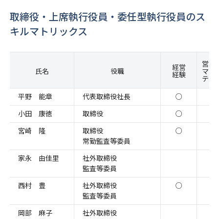
取締役・上席執行役員・委任型執行役員のス
キルマトリックス
営業
経営
氏名
役職
マー
経験
ティ
平野 能章
代表取締役社長
○
○
小田 康徳
取締役
○
○
宮崎 隆
取締役
○
○
常勤監査等委員
家永 由佳里
社外取締役
監査等委員
西村 豊
社外取締役
○
○
監査等委員
岡部 麻子
社外取締役