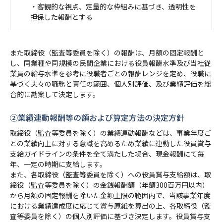
・客観的な視点、定量的な枠組みに基づき、透明性を
担保した報酬とする
また取締役（監査等委員を除く）の報酬は、月額の固定報酬と
し、同業種や同規模の民間企業における役員報酬水準及び当社従
業員の給与水準を参考に役職者ごとの報酬レンジを定め、役職に
基づく夫々の職務と責任の範囲、個人別評価、及び業績評価を総
合的に勘案して決定します。
➁業績連動報酬等の額および算定方法の決定方針
取締役（監査等委員を除く）の業績連動報酬などは、事業年度ご
との業績向上に対する意識を高めるため業績に連動した役員賞与
支給ガイドラインの条件を全て満たした場合、現金報酬にて毎
年、一定の時期に支給します。
また、各取締役（監査等委員を除く）への役員賞与支給額は、取
締役（監査等委員を除く）の金銭報酬額（年額300百万円以内）
から月額の固定報酬を除いた金額上限の範囲内で、当該事業年度
における業績達成度に応じて賞与原紙を算出の上、各取締役（監
査等委員を除く）の個人別評価に基づき決定します。役員賞与支