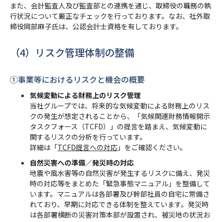
また、会計監査人及び監査部との連携を通じ、取締役の職務の執
行状況について厳正なチェックを行っております。なお、社外取
締役岡部麻子氏は、公認会計士資格を有しております。
（4）リスク管理体制の整備
➀事業等におけるリスクと機会の概要
気候変動による財務上のリスク管理
当社グループでは、将来的な気候変動による財務上のリス
クの発生が想定されることから、「気候関連財務情報開示
タスクフォース（TCFD）」の提言を踏まえ、気候変動に
関するリスクの分析を行っています。
詳細は「
TCFD提言への対応
」をご確認ください。
自然災害への準備／発災時の対応
地震や風水害等の自然災害が発生するリスクに備え、発災
時の対応等をまとめた「緊急事態マニュアル」を整備して
います。マニュアルは各部署及び幹部社員の自宅に常備さ
れており、早期に対応できる体制を整えています。発災時
は各部署横断の災害対策本部が設置され、被災地の状況お