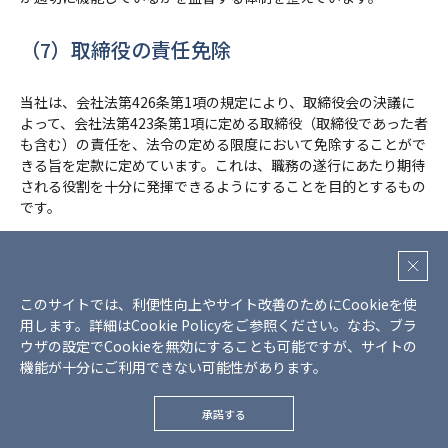
（7）取締役の責任免除
当社は、会社法第426条第1項の規定により、取締役会の決議に
よって、会社法第423条第1項に定める取締役（取締役であった者
も含む）の責任を、法令の定める限度において免除することがで
きる旨を定款に定めています。これは、職務の遂行にあたり期待
される役割を十分に発揮できるようにすることを目的とするもの
です。
（8）取締役会の実効性評価の実施
このサイトでは、利便性向上やサイト改善のためにCookieを使
2026年２月期に実施した評価結果の概要は、肯定的な評価が
用します。詳細は
Cookie Policy
をご参照ください。
なお、ブラ
80％超を占めていることから取締役会全体の実効性は確保されて
ウザの設定でCookieを無効にすることも可能ですが、サイトの
いると判断しています。「独立社外取締役の役割」「多様性が確
機能が十分にご利用できない可能性があります。
保された取締役会の構成」「独立社外取締役の割合、活用」の３
項目が推進されていると評価された一方で、「DXに関する対
承諾する
応」「資本政策・資本コスト」「人材戦略」「サステナビリテ
ィ」「適切な業績指標」「リスク評価プロセスの構築・運用」の