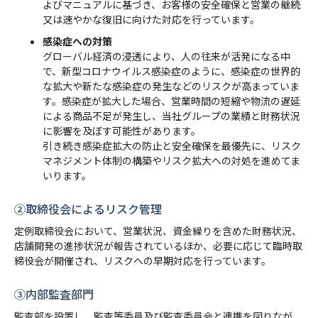
よびマニュアルに基づき、お客様の安全確保と営業の継続
又は速やかな復旧に向けた対応を行っています。
感染症への対策
グローバル経済の浸透により、人の往来が活発になる中
で、新型コロナウイルス感染症のように、感染症の世界的
な拡大や新たな感染症の発生などのリスクが高まっていま
す。感染症が拡大した場合、営業時間の短縮や物流の遅延
による商品不足が発生し、当社グループの業績と財務状況
に影響を及ぼす可能性があります。
引き続き感染症拡大の防止と安全確保を最優先に、リスク
マネジメント体制の構築やリスク拡大への対処を進めてま
いります。
➁取締役会によるリスク管理
定例取締役会において、営業状況、資金繰りを含めた財務状況、
店舗開発の進捗状況が報告されているほか、必要に応じて臨時取
締役会が開催され、リスクへの早期対応を行っています。
➂内部監査部門
監査部を設置し、監査等委員及び監査委員会と連携を図りなが