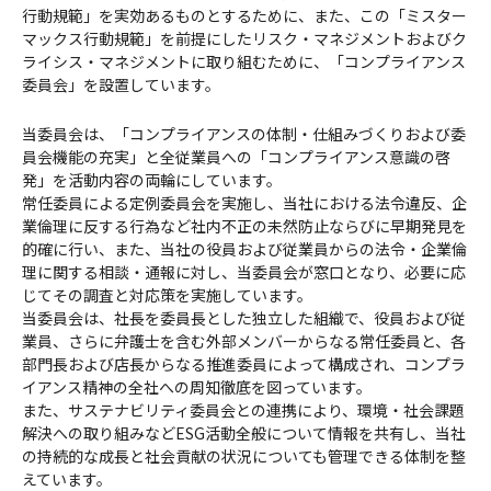
行動規範」を実効あるものとするために、また、この「ミスター
マックス行動規範」を前提にしたリスク・マネジメントおよびク
ライシス・マネジメントに取り組むために、「コンプライアンス
委員会」を設置しています。
当委員会は、「コンプライアンスの体制・仕組みづくりおよび委
員会機能の充実」と全従業員への「コンプライアンス意識の啓
発」を活動内容の両輪にしています。
常任委員による定例委員会を実施し、当社における法令違反、企
業倫理に反する行為など社内不正の未然防止ならびに早期発見を
的確に行い、また、当社の役員および従業員からの法令・企業倫
理に関する相談・通報に対し、当委員会が窓口となり、必要に応
じてその調査と対応策を実施しています。
当委員会は、社長を委員長とした独立した組織で、役員および従
業員、さらに弁護士を含む外部メンバーからなる常任委員と、各
部門長および店長からなる推進委員によって構成され、コンプラ
イアンス精神の全社への周知徹底を図っています。
また、サステナビリティ委員会との連携により、環境・社会課題
解決への取り組みなどESG活動全般について情報を共有し、当社
の持続的な成長と社会貢献の状況についても管理できる体制を整
えています。