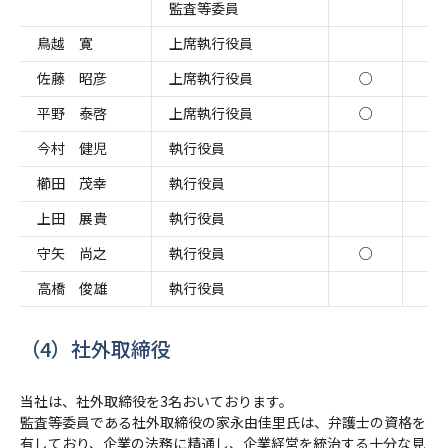
監査等委員
鳥越 寛
上席執行役員
○
佐藤 昭彦
上席執行役員
○
○
平野 泰啓
上席執行役員
○
○
今村 健児
執行役員
○
櫛田 茂幸
執行役員
○
上田 展貴
執行役員
守矢 尚之
執行役員
○
○
高橋 俊雄
執行役員
○
（4）社外取締役
当社は、社外取締役を3名おいております。
監査等委員である社外取締役の家永由佳里氏は、弁護士の資格を
有しており、企業の法務に精通し、企業経営を統治する十分な見