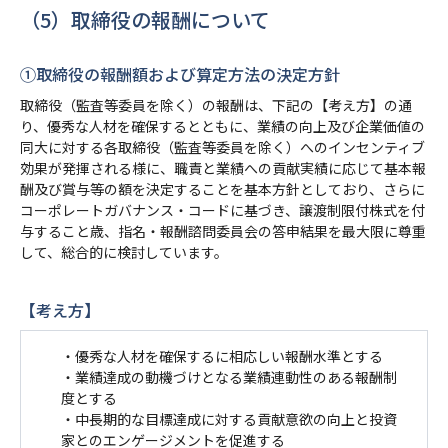
（5）取締役の報酬について
➀取締役の報酬額および算定方法の決定方針
取締役（監査等委員を除く）の報酬は、下記の【考え方】の通
り、優秀な人材を確保するとともに、業績の向上及び企業価値の
同大に対する各取締役（監査等委員を除く）へのインセンティブ
効果が発揮される様に、職責と業績への貢献実績に応じて基本報
酬及び賞与等の額を決定することを基本方針としており、さらに
コーポレートガバナンス・コードに基づき、譲渡制限付株式を付
与すること歳、指名・報酬諮問委員会の答申結果を最大限に尊重
して、総合的に検討しています。
【考え方】
・優秀な人材を確保するに相応しい報酬水準とする
・業績達成の動機づけとなる業績連動性のある報酬制
度とする
・中長期的な目標達成に対する貢献意欲の向上と投資
家とのエンゲージメントを促進する