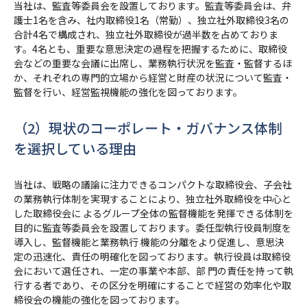
当社は、監査等委員会を設置しております。監査等委員会は、弁
護士1名を含み、社内取締役1名（常勤）、独立社外取締役3名の
合計4名で構成され、独立社外取締役が過半数を占めておりま
す。4名とも、重要な意思決定の過程を把握するために、取締役
会などの重要な会議に出席し、業務執行状況を監査・監督するほ
か、それぞれの専門的立場から経営と財産の状況について監査・
監督を行い、経営監視機能の強化を図っております。
（2）現状のコーポレート・ガバナンス体制
を選択している理由
当社は、戦略の議論に注力できるコンパクトな取締役会、子会社
の業務執行体制を実現することにより、独立社外取締役を中心と
した取締役会に よるグループ全体の監督機能を発揮できる体制を
目的に監査等委員会を設置しております。委任型執行役員制度を
導入し、監督機能と業務執行 機能の分離をより促進し、意思決
定の迅速化、責任の明確化を図っております。執行役員は取締役
会において選任され、一定の事業や本部、部 門の責任を持って執
行する者であり、その区分を明確にすることで経営の効率化や取
締役会の機能の強化を図っております。