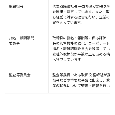
取締役会
代表取締役社長 平野能章が議長を務
を協議・決定しています。また、取締
ら経営に対する提言を行い、企業の健
実を図っています。
指名・報酬諮問
取締役の指名・報酬等に係る評価・決
委員会
会の監督機能の強化、コーポレート・
指名・報酬諮問委員会を設置していま
立社外取締役が半数以上を占める構成
へ答申しています。
監査等委員会
監査等委員である取締役 宮崎隆が委
役会などの重要な会議に出席し、業務
産の状況について監査・監督を行い、