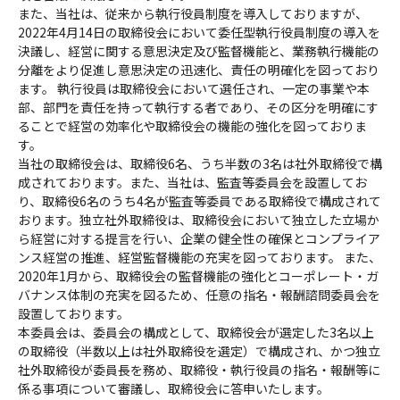
また、当社は、従来から執行役員制度を導入しておりますが、
2022年4月14日の取締役会において委任型執行役員制度の導入を
決議し、経営に関する意思決定及び監督機能と、業務執行機能の
分離をより促進し意思決定の迅速化、責任の明確化を図っており
ます。 執行役員は取締役会において選任され、一定の事業や本
部、部門を責任を持って執行する者であり、その区分を明確にす
ることで経営の効率化や取締役会の機能の強化を図っておりま
す。
当社の取締役会は、取締役6名、うち半数の3名は社外取締役で構
成されております。また、当社は、監査等委員会を設置してお
り、取締役6名のうち4名が監査等委員である取締役で構成されて
おります。独立社外取締役は、取締役会において独立した立場か
ら経営に対する提言を行い、企業の健全性の確保とコンプライア
ンス経営の推進、経営監督機能の充実を図っております。 また、
2020年1月から、取締役会の監督機能の強化とコーポレート・ガ
バナンス体制の充実を図るため、任意の指名・報酬諮問委員会を
設置しております。
本委員会は、委員会の構成として、取締役会が選定した3名以上
の取締役（半数以上は社外取締役を選定）で構成され、かつ独立
社外取締役が委員長を務め、取締役・執行役員の指名・報酬等に
係る事項について審議し、取締役会に答申いたします。