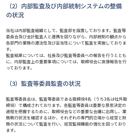
（2）内部監査及び内部統制システムの整備
の状況
当社は内部監査組織として、監査部を設置しております。監査等
委員会及び会計監査人と連携を図りながら、内部統制の観点から
各部門の業務の適法性及び妥当性について監査を実施しておりま
す。
監査結果については、社長及び監査等委員への報告を行うととも
に、内部監査上の重要事項については、取締役会に直接報告を行
っております。
（3）監査等委員監査の状況
監査等委員会は、監査等委員である取締役4名（うち3名は社外取
締役）で構成されております。各監査等委員は重要な意思決定の
過程を把握するために、取締役会などの重要な会議に出席し、業
務執行状況を確認するほか、それぞれの専門的立場から経営と財
務の状況について監査を行い、経営監視機能の強化を図っており
ます。