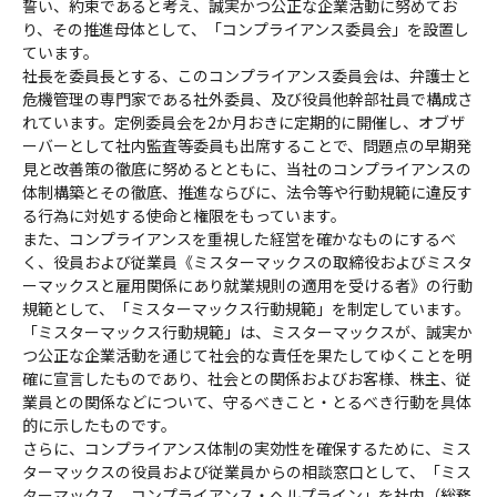
誓い、約束であると考え、誠実かつ公正な企業活動に努めてお
り、その推進母体として、「コンプライアンス委員会」を設置し
ています。
社長を委員長とする、このコンプライアンス委員会は、弁護士と
危機管理の専門家である社外委員、及び役員他幹部社員で構成さ
れています。定例委員会を2か月おきに定期的に開催し、オブザ
ーバーとして社内監査等委員も出席することで、問題点の早期発
見と改善策の徹底に努めるとともに、当社のコンプライアンスの
体制構築とその徹底、推進ならびに、法令等や行動規範に違反す
る行為に対処する使命と権限をもっています。
また、コンプライアンスを重視した経営を確かなものにするべ
く、役員および従業員《ミスターマックスの取締役およびミスタ
ーマックスと雇用関係にあり就業規則の適用を受ける者》の行動
規範として、「ミスターマックス行動規範」を制定しています。
「ミスターマックス行動規範」は、ミスターマックスが、誠実か
つ公正な企業活動を通じて社会的な責任を果たしてゆくことを明
確に宣言したものであり、社会との関係およびお客様、株主、従
業員との関係などについて、守るべきこと・とるべき行動を具体
的に示したものです。
さらに、コンプライアンス体制の実効性を確保するために、ミス
ターマックスの役員および従業員からの相談窓口として、「ミス
ターマックス コンプライアンス・ヘルプライン」を社内（総務