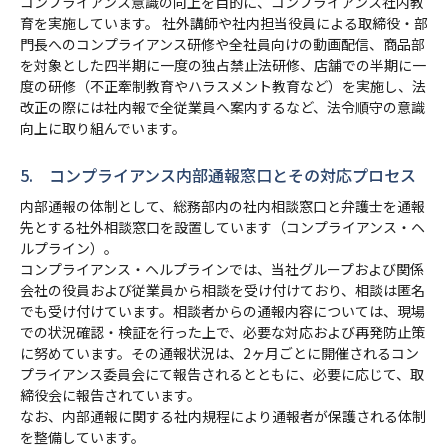
コンプライアンス意識の向上を目的に、コンプライアンス社内教
育を実施しています。 社外講師や社内担当役員による取締役・部
門長へのコンプライアンス研修や全社員向けの動画配信、商品部
を対象とした四半期に一度の独占禁止法研修、店舗での半期に一
度の研修（不正牽制教育やハラスメント教育など）を実施し、法
改正の際には社内報で全従業員へ案内するなど、法令順守の意識
向上に取り組んでいます。
5. コンプライアンス内部通報窓口とその対応プロセス
内部通報の体制として、総務部内の社内相談窓口と弁護士を通報
先とする社外相談窓口を設置しています（コンプライアンス・ヘ
ルプライン）。
コンプライアンス・ヘルプラインでは、当社グループおよび関係
会社の役員および従業員から相談を受け付けており、相談は匿名
でも受け付けています。相談者からの通報内容については、現場
での状況確認・検証を行った上で、必要な対応および再発防止策
に努めています。その通報状況は、2ヶ月ごとに開催されるコン
プライアンス委員会にて報告されるとともに、必要に応じて、取
締役会に報告されています。
なお、内部通報に関する社内規程により通報者が保護される体制
を整備しています。