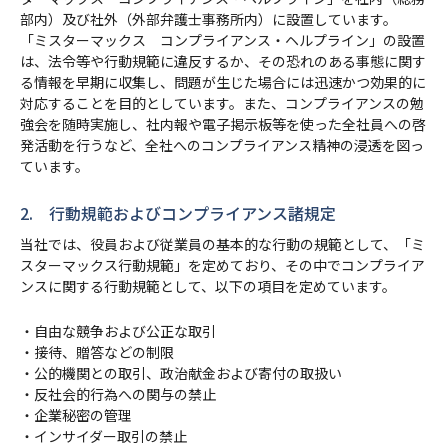
部内）及び社外（外部弁護士事務所内）に設置しています。
「ミスターマックス コンプライアンス・ヘルプライン」の設置
は、法令等や行動規範に違反するか、その恐れのある事態に関す
る情報を早期に収集し、問題が生じた場合には迅速かつ効果的に
対応することを目的としています。また、コンプライアンスの勉
強会を随時実施し、社内報や電子掲示板等を使った全社員への啓
発活動を行うなど、全社へのコンプライアンス精神の浸透を図っ
ています。
2. 行動規範およびコンプライアンス諸規定
当社では、役員および従業員の基本的な行動の規範として、「ミ
スターマックス行動規範」を定めており、その中でコンプライア
ンスに関する行動規範として、以下の項目を定めています。
・自由な競争および公正な取引
・接待、贈答などの制限
・公的機関との取引、政治献金および寄付の取扱い
・反社会的行為への関与の禁止
・企業秘密の管理
・インサイダー取引の禁止