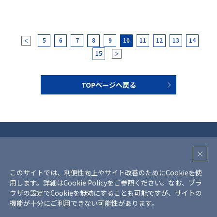
5
6
7
8
9
10
11
12
13
14
＜
15
＞
TOPページへ戻る
プライバシーポリシー
クッキーポリシー
このサイトでは、利便性向上やサイト改善のためにCookieを使
SNS利用ガイドライン
用します。詳細は
Cookie Policy
をご参照ください。
なお、ブラ
サイトマップ
ウザの設定でCookieを無効にすることも可能ですが、サイトの
機能が十分にご利用できない可能性があります。
Copyright © Mr Max Holdings., all rights reserved.