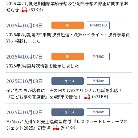
2026 年2 月期通期連結業績予想及び配当予想の修正に関するお
(61KB)
知らせ
2025年10月09日
IR
MrMax HD
2026年2月期第2四半期 決算短信・決算ハイライト・決算参考資
料を掲載しました
2025年10月07日
IR
MrMax
2025年9月度月次情報を開示しました
2025年10月03日
ニュース
MrMax
子どもたちが店長に！その日だけのオリジナル店舗を出店！
(521KB)
『こども夢の商店街』を4都市で開催！
2025年10月02日
ニュース
MrMax
MrMaxと九州ADC売上連動型寄付 『レスキュートレーナープロ
(507KB)
ジェクト2025』初登場