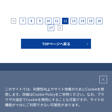
7
8
9
10
11
12
13
14
15
16
＜
17
＞
TOPページへ戻る
プライバシーポリシー
クッキーポリシー
このサイトでは、利便性向上やサイト改善のためにCookieを使
SNS利用ガイドライン
用します。詳細は
Cookie Policy
をご参照ください。
なお、ブラ
サイトマップ
ウザの設定でCookieを無効にすることも可能ですが、サイトの
機能が十分にご利用できない可能性があります。
Copyright © Mr Max Holdings., all rights reserved.