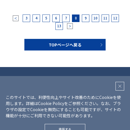
3
4
5
6
7
8
9
10
11
12
＜
13
＞
TOPページへ戻る
プライバシーポリシー
クッキーポリシー
このサイトでは、利便性向上やサイト改善のためにCookieを使
SNS利用ガイドライン
用します。詳細は
Cookie Policy
をご参照ください。
なお、ブラ
サイトマップ
ウザの設定でCookieを無効にすることも可能ですが、サイトの
機能が十分にご利用できない可能性があります。
Copyright © Mr Max Holdings., all rights reserved.
承諾する