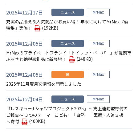
2025年12月17日
ニュース
MrMax
充実の品揃え＆人気商品がお買い得！ 年末に向けてMrMax『酒
(192KB)
特集』実施！
2025年12月05日
ニュース
MrMax
MrMaxのプライベートブランド「トイレットペーパー」が豊前市
(148KB)
ふるさと納税返礼品に新登場！
2025年12月05日
IR
MrMax
2025年11月度月次情報を開示しました
2025年12月04日
ニュース
MrMax
『レスキューTシャツプロジェクト2025』 ～売上連動型寄付の
ご報告～ ３つのテーマ「こども」「自然」「医療・人道支援」
(400KB)
へ寄付