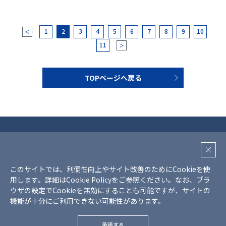
1
2
3
4
5
6
7
8
9
10
＜
11
＞
TOPページへ戻る
プライバシーポリシー
クッキーポリシー
このサイトでは、利便性向上やサイト改善のためにCookieを使
SNS利用ガイドライン
用します。詳細は
Cookie Policy
をご参照ください。
なお、ブラ
サイトマップ
ウザの設定でCookieを無効にすることも可能ですが、サイトの
機能が十分にご利用できない可能性があります。
Copyright © Mr Max Holdings., all rights reserved.
承諾する