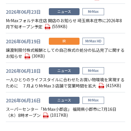
2026年06月23日
ニュース
MrMax
MrMaxフォルテ本庄店 開店のお知らせ 埼玉県本庄市に2026年8
(559KB)
月下旬オープン予定
2026年06月19日
IR
MrMax HD
譲渡制限付株式報酬としての自己株式の処分の払込完了に関する
(30KB)
お知らせ
2026年06月18日
ニュース
MrMax
一人ひとりのライフスタイルに合わせたお買い物環境を実現する
(415KB)
ために ７月よりMrMax３店舗で営業時間を拡大
2026年06月16日
ニュース
MrMax
スーパーセンター「MrMax小郡店」 福岡県小郡市に7月16日
(1017KB)
（木）8時オープン